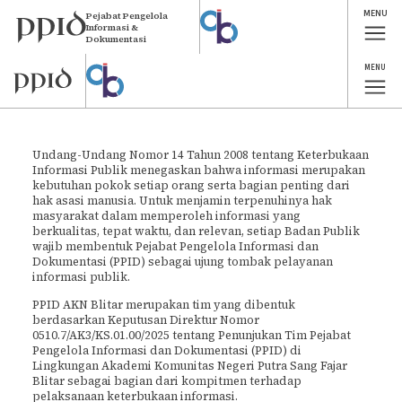
MENU
Pejabat Pengelola
Informasi &
Dokumentasi
MENU
Profil
Undang-Undang Nomor 14 Tahun 2008 tentang Keterbukaan
Informasi Publik menegaskan bahwa informasi merupakan
kebutuhan pokok setiap orang serta bagian penting dari
hak asasi manusia. Untuk menjamin terpenuhinya hak
masyarakat dalam memperoleh informasi yang
berkualitas, tepat waktu, dan relevan, setiap Badan Publik
wajib membentuk Pejabat Pengelola Informasi dan
Dokumentasi (PPID) sebagai ujung tombak pelayanan
informasi publik.
PPID AKN Blitar merupakan tim yang dibentuk
berdasarkan Keputusan Direktur Nomor
0510.7/AK3/KS.01.00/2025 tentang Penunjukan Tim Pejabat
Pengelola Informasi dan Dokumentasi (PPID) di
Lingkungan Akademi Komunitas Negeri Putra Sang Fajar
Blitar sebagai bagian dari kompitmen terhadap
pelaksanaan keterbukaan informasi.